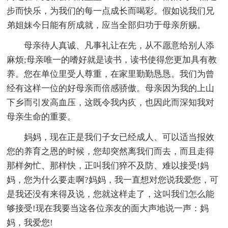
步而快乐，为我们的每一点成长而喝彩。假如说我们兄
弟姐妹今日能有所成就，应当全部归功于母亲所赐。
母亲待人真诚、凡事礼让在先，从不愿意给别人添
麻烦;母亲唯一的嗜好就是读书，读书使得您更加具有教
养。您在单位里受人尊重，在家里勤勤恳恳。我们为曾
经有这样一位的好母亲而倍感骄傲。母亲因为我的上山
下乡而引发高血压，这既令我内疚，也因此而深知我对
母亲生命的重要。
妈妈，现在正是我们子女已经成人、可以适当报效
您的养育之恩的时候，您却突然离我们而去，而且走得
那样匆忙、那样快，正叫我们猝不及防、难以接受!妈
妈，您为什么要走啊?妈妈，我一直想对您说我爱您，可
是我还没有来得及说，您就这样走了，这叫我们怎么能
够接受!现在我要当这各位亲友的面大声地说一声：妈
妈，我爱您!