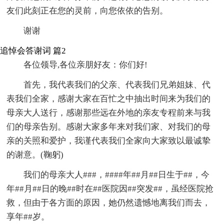
友们此刻正在您的灵前，向您依依的告别。
谢谢
追悼会答谢词 篇2
各位领导,各位亲朋好友：你们好!
首先，我代表我们的父亲、代表我们兄弟姐妹、代
表我们全家，感谢大家在百忙之中抽出时间来为我们的
母亲大人送行，感谢那些远在外地的亲友专程前来与我
们的母亲告别。感谢大家多年来对我们家、对我们的母
亲的关照和爱护，我谨代表我们全家向大家致以最诚挚
的谢意。(鞠躬)
我们的母亲大人###，####年##月##日生于##，今
年##月##日的晚##时在##医院因##突发##，虽经医院抢
救，但由于各方面的原因，她仍然遗憾地离我们而去，
享年##岁。