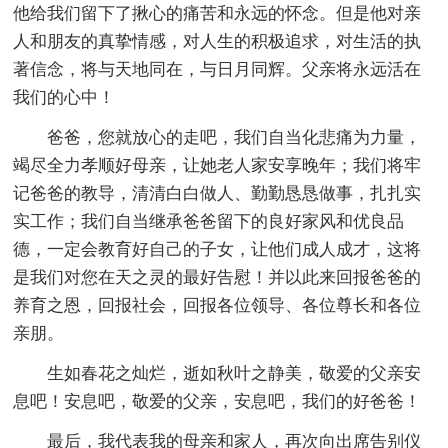
他给我们留下了揪心的痛苦和永远的怀念。但是他对亲
人和朋友的真挚情感，对人生的积极追求，对生活的执
著信念，将与天地同在，与日月同辉。父亲将永远活在
我们的心中！
爸爸，您就放心的走吧，我们自当化悲痛为力量，
竭尽全力孝顺好母亲，让她老人家安享晚年；我们将牢
记爸爸的教导，清清白白做人、勤勤恳恳做事，扎扎实
实工作；我们自当继承爸爸留下的良好家风和优良品
德，一定会教育好自己的子女，让他们成人成才，这将
是我们对您在天之灵的最好告慰！并以此来回报爸爸的
养育之恩，回报社会，回报各位领导、各位尊长和各位
亲朋。
生如春花之灿烂，逝如秋叶之静美，敬爱的父亲安
息吧！安息吧，敬爱的父亲，安息吧，我们的好爸爸！
最后，我代表我的母亲和家人，再次向出席告别仪