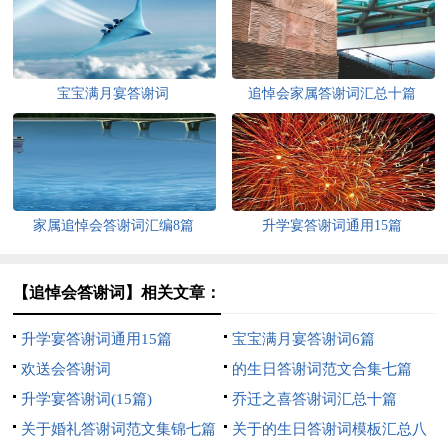
宝宝满月宴答谢词
追悼会家属答谢词汇总十篇
家属追悼会答谢词汇编8篇
升学宴答谢词通用15篇
【追悼会答谢词】相关文章：
升学宴答谢词通用15篇
宝宝满月宴答谢词6篇
欢送会答谢词
的生日答谢词范文合集七篇
升学宴答谢词(15篇)
乔迁之喜答谢词汇总十篇
关于婚礼答谢词范文集锦七篇
关于的生日答谢词模板汇总八