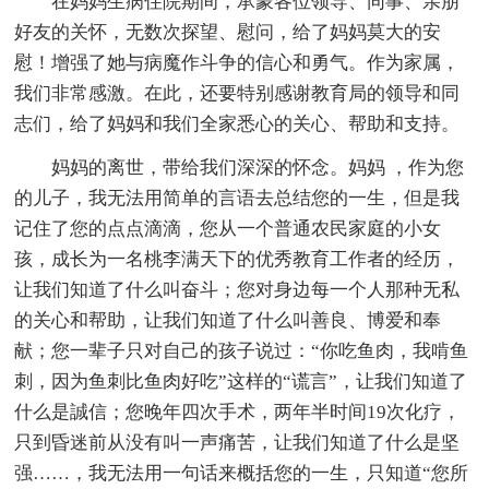
在妈妈生病住院期间，承蒙各位领导、同事、亲朋
好友的关怀，无数次探望、慰问，给了妈妈莫大的安
慰！增强了她与病魔作斗争的信心和勇气。作为家属，
我们非常感激。在此，还要特别感谢教育局的领导和同
志们，给了妈妈和我们全家悉心的关心、帮助和支持。
妈妈的离世，带给我们深深的怀念。妈妈 ，作为您
的儿子，我无法用简单的言语去总结您的一生，但是我
记住了您的点点滴滴，您从一个普通农民家庭的小女
孩，成长为一名桃李满天下的优秀教育工作者的经历，
让我们知道了什么叫奋斗；您对身边每一个人那种无私
的关心和帮助，让我们知道了什么叫善良、博爱和奉
献；您一辈子只对自己的孩子说过：“你吃鱼肉，我啃鱼
刺，因为鱼刺比鱼肉好吃”这样的“谎言”，让我们知道了
什么是誠信；您晚年四次手术，两年半时间19次化疗，
只到昏迷前从没有叫一声痛苦，让我们知道了什么是坚
强……，我无法用一句话来概括您的一生，只知道“您所