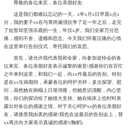
尊敬的各位来宾，各位亲朋好友:
这是我们都难以忘记的一天。x年x月x日早晨x点x
分，我的妻子xx在与胃癌顽强抗争了近一年之后，走完
了短暂却坚强乐观的一生，年仅x岁。我们全家万分悲
痛，感到不舍、遗憾和思念。今天我们怀着沉痛的心情
在这里举行告别仪式，寄托我们的哀思。
首先，请允许我代表我和全家，向参加追悼会的各
位来宾、各位亲朋好友表示诚挚的谢意!感谢你们在百忙
之中来到这里，和我们一起，向xx作最后的告别。特别
是在xx生病期间，承蒙各位的呵护关怀，多次探望、慰
问，虽然她在病榻上日渐消瘦，但她意识清醒，内心坚
强，你们的探访给了她很大支持。她在病床上也时时表
露出对各位的感谢之情。对于关心呵护xx的各位亲朋好
友，请接受我由衷的感谢!我也在这最后的告别会上，替
xx再次向大家表示真诚的感谢!(鞠躬)