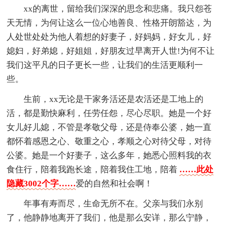
xx的离世，留给我们深深的思念和悲痛。我只怨苍
天无情，为何让这么一位心地善良、性格开朗豁达，为
人处世处处为他人着想的好妻子，好妈妈，好女儿，好
媳妇，好弟媳，好姐姐，好朋友过早离开人世!为何不让
我们这平凡的日子更长一些，让我们的生活更顺利一
些。
生前，xx无论是干家务活还是农活还是工地上的
活，都是勤快麻利，任劳任怨，尽心尽职。她是一个好
女儿好儿媳，不管是孝敬父母，还是侍奉公婆，她一直
都怀着感恩之心、敬重之心，孝顺之心对待父母，对待
公婆。她是一个好妻子，这么多年，她悉心照料我的衣
食住行，陪着我跑长途，陪着我住工地，陪着
……此处
隐藏3002个字……
爱的自然和社会啊！
年事有寿而尽，生命无所不在。父亲与我们永别
了，他静静地离开了我们，他是那么安详，那么宁静，