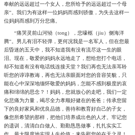
奉献的远远超过一个女人，您所给予的远远超过一个母
亲”。我们为有这样一位妈妈而感到骄傲，为失去这样一
位妈妈而感到万分悲痛。
“痛哭灵前山河恸（tong），悲嚎柩（jiu）侧海洋
腾”。男儿有泪不轻弹，更何况我是一名军人，但在您最
后昏迷的五天中，我不知道我有没有流尽这一生的眼
泪。现在，敬爱的妈妈永远地走了，想给您打个电话，
却不知道有没有电话线连接天堂？我们再也无法亲耳聆
听您的谆谆教诲，再也无法亲眼面对您的音容笑貌，只
能在心中深深地缅怀敬爱的妈妈，怎能不感到极度的哀
痛和绵绵的思念？！妈妈，您就放心的走吧，我们一定
化悲痛为力量，竭尽全力孝顺好健在的爸爸；传承您留
下的良好家风和优良品德，善待和教育好自己的子女，
像您所希望的那样，把他们培养成出色的人才。牢记您
的遗训，清清白白做人、勤勤恳恳做事，扎扎实实工
作，最大限度地实现人生价值；来告慰您的在天之灵！