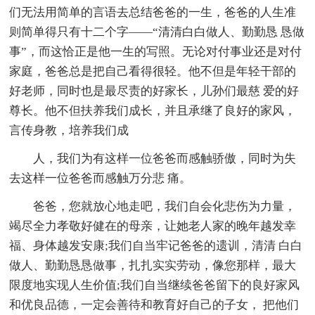
们无法用简单的言语去总结爸爸的一生，爸爸的人生准
则简单得只有十二个字——“清清白白做人、勤勤恳 恳做
事”，而这恰正是他一生的写照。无论对付事业还是对付
家庭，爸爸总是把自己看得很轻。他不但是年轻干部的
好老师，同时也是最尽责的好家长，儿孙们最慈 爱的好
尊长。他不但扶养我们成长，并且承继了良好的家风，
言传身教，培养我们成
人，我们为有这样一位爸爸而感触骄傲，同时为失
去这样一位爸爸而感触万分悲 痛。
爸爸，您就放心地走吧，我们自会化悲伤为力量，
竭尽全力孝敬好健在的母亲，让她老人家的晚年越发幸
福、身体越发安康;我们自当牢记爸爸的遗训，清清 白白
做人、勤勤恳恳做事，扎扎实实劳动，像您那样，最大
限度地实现人生价值;我们自当继续爸爸留下的良好家风
和优良品德，一定会善待和教育好自己的子女， 把他们