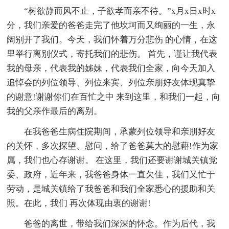
“树欲静而风不止，子欲孝而亲不待。”x月x日x时x
分，我们亲爱的爸爸走完了他坎坷而又绚丽的一生，永
阔别开了我们。今天，我们怀着万分悲伤 的心情，在这
里举行离别仪式，寄托我们的悲伤。 首先，谨让我代表
我的母亲，代表我的姊妹，代表我们全家，向今天加入
追悼会的列位领导、列位来宾、列位亲朋好友体现真挚
的谢意!谢谢你们在百忙之中 来到这里，和我们一起，向
我的父亲作最后的离别。
在我爸爸生病住院期间，承蒙列位领导和亲朋好友
的关怀，多次探望、慰问，给了爸爸莫大的慰藉!作为家
属，我们也心存谢谢。 在这里，我们还要谢谢城关镇党
委、政府，近年来，我爸爸身体一直欠佳，我们又忙于
劳动，是城关镇给了我爸爸和我们全家悉心的援助和关
照。在此，我们 再次体现由衷的谢谢!
爸爸的离世，带给我们深深的怀念。作为后代，我