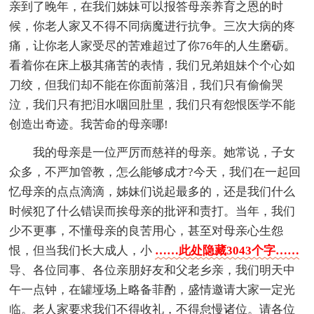
亲到了晚年，在我们姊妹可以报答母亲养育之恩的时
候，你老人家又不得不同病魔进行抗争。三次大病的疼
痛，让你老人家受尽的苦难超过了你76年的人生磨砺。
看着你在床上极其痛苦的表情，我们兄弟姐妹个个心如
刀绞，但我们却不能在你面前落泪，我们只有偷偷哭
泣，我们只有把泪水咽回肚里，我们只有怨恨医学不能
创造出奇迹。我苦命的母亲哪!
我的母亲是一位严厉而慈祥的母亲。她常说，子女
众多，不严加管教，怎么能够成才?今天，我们在一起回
忆母亲的点点滴滴，姊妹们说起最多的，还是我们什么
时候犯了什么错误而挨母亲的批评和责打。当年，我们
少不更事，不懂母亲的良苦用心，甚至对母亲心生怨
恨，但当我们长大成人，小
……此处隐藏3043个字……
导、各位同事、各位亲朋好友和父老乡亲，我们明天中
午一点钟，在罐垭场上略备菲酌，盛情邀请大家一定光
临。老人家要求我们不得收礼，不得怠慢诸位。请各位