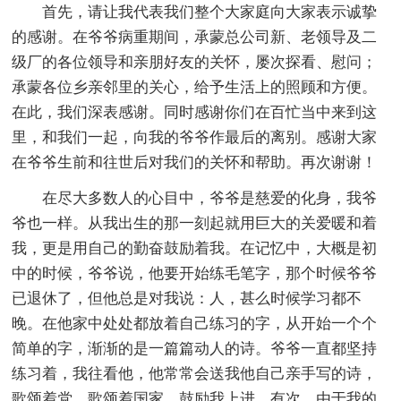
首先，请让我代表我们整个大家庭向大家表示诚挚
的感谢。在爷爷病重期间，承蒙总公司新、老领导及二
级厂的各位领导和亲朋好友的关怀，屡次探看、慰问；
承蒙各位乡亲邻里的关心，给予生活上的照顾和方便。
在此，我们深表感谢。同时感谢你们在百忙当中来到这
里，和我们一起，向我的爷爷作最后的离别。感谢大家
在爷爷生前和往世后对我们的关怀和帮助。再次谢谢！
在尽大多数人的心目中，爷爷是慈爱的化身，我爷
爷也一样。从我出生的那一刻起就用巨大的关爱暖和着
我，更是用自己的勤奋鼓励着我。在记忆中，大概是初
中的时候，爷爷说，他要开始练毛笔字，那个时候爷爷
已退休了，但他总是对我说：人，甚么时候学习都不
晚。在他家中处处都放着自己练习的字，从开始一个个
简单的字，渐渐的是一篇篇动人的诗。爷爷一直都坚持
练习着，我往看他，他常常会送我他自己亲手写的诗，
歌颂着党，歌颂着国家，鼓励我上进。有次，由于我的