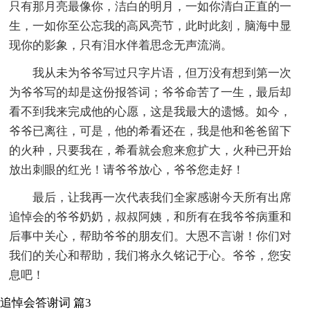
只有那月亮最像你，洁白的明月，一如你清白正直的一
生，一如你至公忘我的高风亮节，此时此刻，脑海中显
现你的影象，只有泪水伴着思念无声流淌。
我从未为爷爷写过只字片语，但万没有想到第一次
为爷爷写的却是这份报答词；爷爷命苦了一生，最后却
看不到我来完成他的心愿，这是我最大的遗憾。如今，
爷爷已离往，可是，他的希看还在，我是他和爸爸留下
的火种，只要我在，希看就会愈来愈扩大，火种已开始
放出刺眼的红光！请爷爷放心，爷爷您走好！
最后，让我再一次代表我们全家感谢今天所有出席
追悼会的爷爷奶奶，叔叔阿姨，和所有在我爷爷病重和
后事中关心，帮助爷爷的朋友们。大恩不言谢！你们对
我们的关心和帮助，我们将永久铭记于心。爷爷，您安
息吧！
追悼会答谢词 篇3