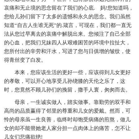
哀痛和无止境的思念留在了我们的心底. 妈!您知道吗，
您给儿孙们留下了太多的遗憾和永久的思念。我们虽然
知道“自古人生谁无死”的.箴言，可现在，我们都一直无
法从您过早离去的哀痛中解脱出来。您倾注了自己全部
的心血，把我们兄妹四人从艰难困苦的环境中拉扯大，
您所付出的辛劳和汗水，写进了您与日俱增的皱纹，使
得青丝变了白发。
本来，您应该生活的更好一些，应该得到儿女更好
的孝敬，可以开心地享受儿孙绕膝的天伦之乐了，这
时，您竟然不顾儿孙们的挽留，撒手人寰，匆匆而去。
母亲，一生诚实做人，踏实做事。靠勤劳的双手和
高尚的品质赢得了邻里的尊重和儿女的爱戴。然而，可
怜的母亲虽一生良善，临终时却饱受病痛的煎熬，做儿
女的却不能替她老人家分担一点肉体上的痛苦，怎不让
儿女们悲痛欲绝!