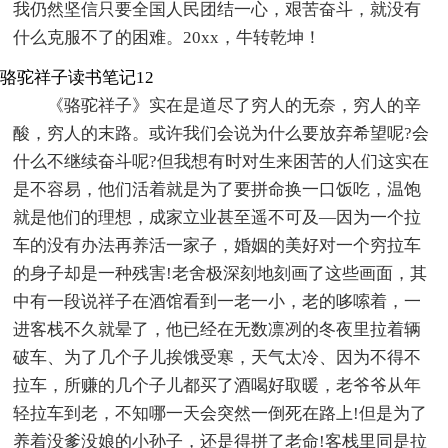
我仍然坚信只要全国人民团结一心，艰苦奋斗，就没有
什么克服不了的困难。20xx，牛转乾坤！
骆驼祥子读书笔记12
《骆驼祥子》实在是道尽了穷人的无奈，穷人的辛
酸，穷人的末路。或许我们会说为什么要放弃希望呢?会
什么不继续奋斗呢?但我想有时对生来困苦的人们这实在
是不容易，他们活着就是为了要拼命换一口饭吃，温饱
就是他们的理想，成家立业甚至遥不可及—因为一个拉
车的没有办法再养活一家子，婚姻的美好对一个穷拉车
的身子却是一种残害!老舍极深刻地刻画了这些画面，其
中有一段说祥子在酒馆看到一老一小，老的哆嗦着，一
进客栈不久就晕了，他已经在无数凛冽的冬夜里拉着辆
破车、为了几个子儿挨饿受寒，天气太冷、因为不得不
拉车，所赚的几个子儿都买了酒喝好取暖，老爷爷从年
轻拉车到老，不知哪一天会突然一倒死在路上!但是为了
养着没爹没娘的小孙子，还是得拼了老命!客栈里同是拉