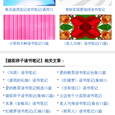
鲁滨逊漂流记读书笔记(通用15
青蛙军团爱地球读书笔记
篇)
小草和大树读书笔记15篇
《老人与海》读书笔记(15篇)
【骆驼祥子读书笔记】相关文章：
《乌塔》读书笔记
爱的教育读书笔记合集15篇
《麦琪的礼物》读书笔记
《红楼梦》读书笔记(集锦15
爱的教育读书笔记精选15篇
篇)
《没有借口》读书笔记
骆驼祥子读书笔记(集锦15篇)
云边有个小卖部读书笔记
名著《金银岛》读书笔记
老人与海读书笔记(集合15篇)
红楼梦读书笔记(汇编15篇)
《稻草人》读书笔记15篇