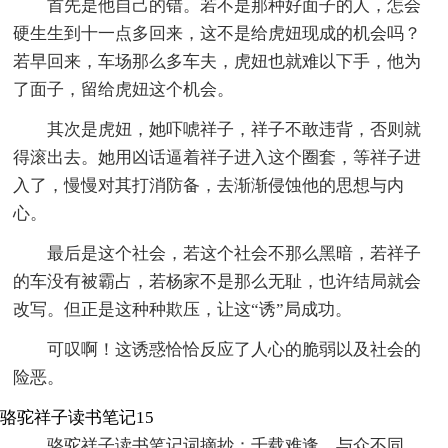
首先是他自己的错。若不是那种好面子的人，怎会
硬生生到十一点多回来，这不是给虎妞现成的机会吗？
若早回来，车场那么多车夫，虎妞也就难以下手，他为
了面子，留给虎妞这个机会。
其次是虎妞，她吓唬祥子，祥子不敢违背，否则就
得滚出去。她用凶话逼着祥子进入这个圈套，等祥子进
入了，慢慢对其打消防备，去渐渐侵蚀他的思想与内
心。
最后是这个社会，若这个社会不那么黑暗，若祥子
的车没有被霸占，若杨家不是那么无耻，也许结局就会
改写。但正是这种种欺压，让这“诱”局成功。
可叹啊！这诱惑恰恰反应了人心的脆弱以及社会的
险恶。
骆驼祥子读书笔记15
骆驼祥子读书笔记词摘抄：千载难逢、与众不同、