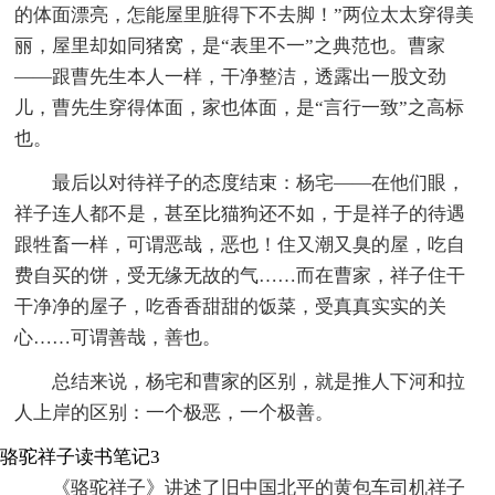
的体面漂亮，怎能屋里脏得下不去脚！”两位太太穿得美
丽，屋里却如同猪窝，是“表里不一”之典范也。曹家
——跟曹先生本人一样，干净整洁，透露出一股文劲
儿，曹先生穿得体面，家也体面，是“言行一致”之高标
也。
最后以对待祥子的态度结束：杨宅——在他们眼，
祥子连人都不是，甚至比猫狗还不如，于是祥子的待遇
跟牲畜一样，可谓恶哉，恶也！住又潮又臭的屋，吃自
费自买的饼，受无缘无故的气……而在曹家，祥子住干
干净净的屋子，吃香香甜甜的饭菜，受真真实实的关
心……可谓善哉，善也。
总结来说，杨宅和曹家的区别，就是推人下河和拉
人上岸的区别：一个极恶，一个极善。
骆驼祥子读书笔记3
《骆驼祥子》讲述了旧中国北平的黄包车司机祥子