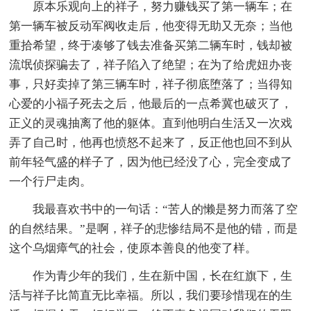
原本乐观向上的祥子，努力赚钱买了第一辆车；在
第一辆车被反动军阀收走后，他变得无助又无奈；当他
重拾希望，终于凑够了钱去准备买第二辆车时，钱却被
流氓侦探骗去了，祥子陷入了绝望；在为了给虎妞办丧
事，只好卖掉了第三辆车时，祥子彻底堕落了；当得知
心爱的小福子死去之后，他最后的一点希冀也破灭了，
正义的灵魂抽离了他的躯体。直到他明白生活又一次戏
弄了自己时，他再也愤怒不起来了，反正他也回不到从
前年轻气盛的样子了，因为他已经没了心，完全变成了
一个行尸走肉。
我最喜欢书中的一句话：“苦人的懒是努力而落了空
的自然结果。”是啊，祥子的悲惨结局不是他的错，而是
这个乌烟瘴气的社会，使原本善良的他变了样。
作为青少年的我们，生在新中国，长在红旗下，生
活与祥子比简直无比幸福。所以，我们要珍惜现在的生