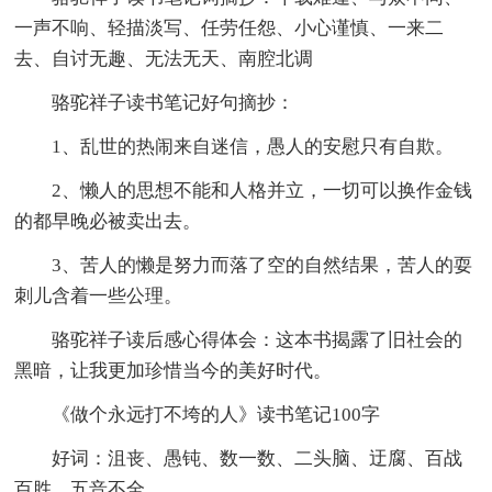
一声不响、轻描淡写、任劳任怨、小心谨慎、一来二
去、自讨无趣、无法无天、南腔北调
骆驼祥子读书笔记好句摘抄：
1、乱世的热闹来自迷信，愚人的安慰只有自欺。
2、懒人的思想不能和人格并立，一切可以换作金钱
的都早晚必被卖出去。
3、苦人的懒是努力而落了空的自然结果，苦人的耍
刺儿含着一些公理。
骆驼祥子读后感心得体会：这本书揭露了旧社会的
黑暗，让我更加珍惜当今的美好时代。
《做个永远打不垮的人》读书笔记100字
好词：沮丧、愚钝、数一数、二头脑、迂腐、百战
百胜、五音不全