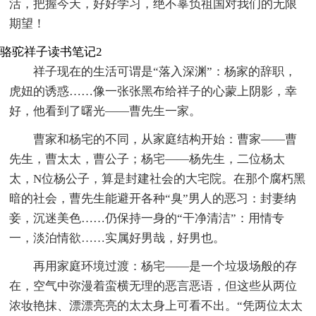
活，把握今天，好好学习，绝不辜负祖国对我们的无限
期望！
骆驼祥子读书笔记2
祥子现在的生活可谓是“落入深渊”：杨家的辞职，
虎妞的诱惑……像一张张黑布给祥子的心蒙上阴影，幸
好，他看到了曙光——曹先生一家。
曹家和杨宅的不同，从家庭结构开始：曹家——曹
先生，曹太太，曹公子；杨宅——杨先生，二位杨太
太，N位杨公子，算是封建社会的大宅院。在那个腐朽黑
暗的社会，曹先生能避开各种“臭”男人的恶习：封妻纳
妾，沉迷美色……仍保持一身的“干净清洁”：用情专
一，淡泊情欲……实属好男哉，好男也。
再用家庭环境过渡：杨宅——是一个垃圾场般的存
在，空气中弥漫着蛮横无理的恶言恶语，但这些从两位
浓妆艳抹、漂漂亮亮的太太身上可看不出。“凭两位太太