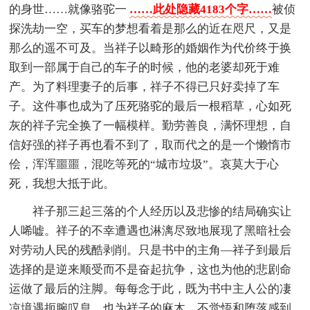
的身世……就像骆驼一
……此处隐藏4183个字……
被侦
探洗劫一空，买车的梦想看着是那么的近在咫尺，又是
那么的遥不可及。当祥子以畸形的婚姻作为代价终于换
取到一部属于自己的车子的时候，他的老婆却死于难
产。为了料理妻子的后事，祥子不得已只好卖掉了车
子。这件事也成为了压死骆驼的最后一根稻草，心如死
灰的祥子完全换了一幅模样。勤劳善良，满怀理想，自
信好强的祥子再也看不到了，取而代之的是一个懒惰市
侩，浑浑噩噩，混吃等死的“城市垃圾”。哀莫大于心
死，我想大抵于此。
祥子那三起三落的个人经历以及悲惨的结局确实让
人唏嘘。祥子的不幸遭遇也淋漓尽致地展现了黑暗社会
对劳动人民的残酷剥削。只是书中的主角—祥子到最后
选择的是逆来顺受而不是奋起抗争，这也为他的悲剧命
运做了最后的注脚。每每念于此，既为书中主人公的凄
凉境遇扼腕叹息，也为祥子的麻木，不觉悟和堕落感到