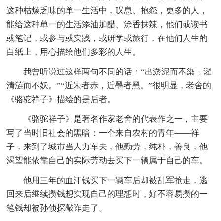
这种枯燥乏味的单一生活中，叹息、抱怨，更多的人，
能给这种单一的生活添油加醋、涂香抹辣，他们或读书
或笔记，或参与或实践，或研学或旅行，在他们人生的
白纸上，用心描绘他们多彩的人生。
我曾听说过这样两句不同的话：“出淤泥而不染，濯
清涟而不妖。”“近朱者赤，近墨者黑。”很明显，老舍的
《骆驼祥子》描绘的是后者。
《骆驼祥子》是著名作家老舍的代表作之一，主要
写了当时旧社会的黑暗：一个来自农村的青年——祥
子，来到了城市当人力车夫，他勤劳，纯朴，善良，他
渴望能依靠自己的实际劳动去买下一辆属于自己的车。
他用三年的血汗钱买下一辆车后却被乱军抢走，逃
回来后继续攒钱想实现自己的理想时，好不容易攒的一
笔钱却被孙侦探敲诈走了。