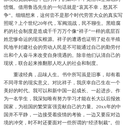
愤慨。借用鲁迅先生的一句话就是“哀其不幸，怒其不
争”。细细想来，这何尝不是那个时代劳苦大众的真实写
照呢？上个世纪20年代，军阀混战，民不聊生。黑暗腐
朽的社会制度是造成千千万万个像“祥子”一样的底层百
姓悲惨命运的现实根源。祥子的遭遇也证明了处在半殖
民地半封建社会的劳动人民是不可能通过自己的勤劳付
出和个人奋斗来改变自身境遇的。除非他们认清自己的
现状，联合起来推翻那人吃人的社会和制度。
重读经典，品味人生。书中所写虽是旧事，却有着
不同寻常的现实意义。对比祥子，我庆幸自己生在一个
美好的时代。我可以和新中国一起成长、一起进步。作
为一名学生，我深知唯有努力学习才能在长大以后报效
国家，为祖国的繁荣富强贡献自己的力量。20xx年的中
国并不平静，一边接受着疫情的考验，一边又要应对边
境的冲突，时不时还要面对一些所谓的“经济制裁”。但