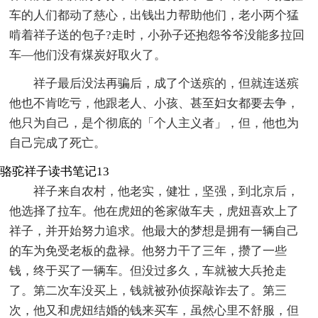
车的人们都动了慈心，出钱出力帮助他们，老小两个猛
啃着祥子送的包子?走时，小孙子还抱怨爷爷没能多拉回
车—他们没有煤炭好取火了。
祥子最后没法再骗后，成了个送殡的，但就连送殡
他也不肯吃亏，他跟老人、小孩、甚至妇女都要去争，
他只为自己，是个彻底的「个人主义者」，但，他也为
自己完成了死亡。
骆驼祥子读书笔记13
祥子来自农村，他老实，健壮，坚强，到北京后，
他选择了拉车。他在虎妞的爸家做车夫，虎妞喜欢上了
祥子，并开始努力追求。他最大的梦想是拥有一辆自己
的车为免受老板的盘禄。他努力干了三年，攒了一些
钱，终于买了一辆车。但没过多久，车就被大兵抢走
了。第二次车没买上，钱就被孙侦探敲诈去了。第三
次，他又和虎妞结婚的钱来买车，虽然心里不舒服，但