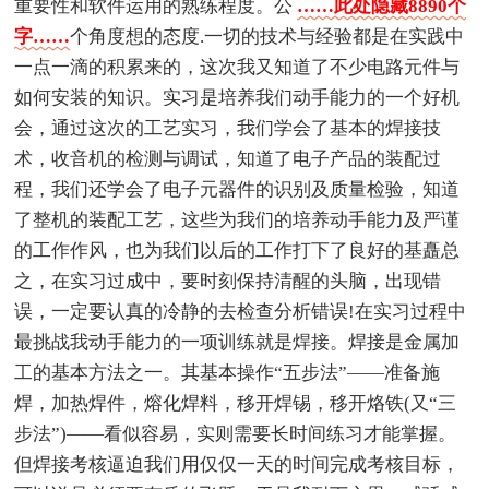
重要性和软件运用的熟练程度。公
……此处隐藏8890个
字……
个角度想的态度.一切的技术与经验都是在实践中
一点一滴的积累来的，这次我又知道了不少电路元件与
如何安装的知识。实习是培养我们动手能力的一个好机
会，通过这次的工艺实习，我们学会了基本的焊接技
术，收音机的检测与调试，知道了电子产品的装配过
程，我们还学会了电子元器件的识别及质量检验，知道
了整机的装配工艺，这些为我们的培养动手能力及严谨
的工作作风，也为我们以后的工作打下了良好的基矗总
之，在实习过成中，要时刻保持清醒的头脑，出现错
误，一定要认真的冷静的去检查分析错误!在实习过程中
最挑战我动手能力的一项训练就是焊接。焊接是金属加
工的基本方法之一。其基本操作“五步法”——准备施
焊，加热焊件，熔化焊料，移开焊锡，移开烙铁(又“三
步法”)——看似容易，实则需要长时间练习才能掌握。
但焊接考核逼迫我们用仅仅一天的时间完成考核目标，