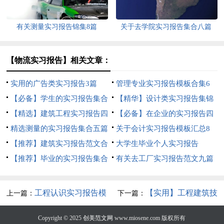
有关测量实习报告锦集8篇
关于去学院实习报告集合八篇
【物流实习报告】相关文章：
实用的广告类实习报告3篇
管理专业实习报告模板合集6
【必备】学生的实习报告集合
篇
【精华】设计类实习报告集锦
9篇
【精选】建筑工程实习报告四
6篇
【必备】在企业的实习报告四
篇
精选测量的实习报告集合五篇
篇
关于会计实习报告模板汇总8
【推荐】建筑实习报告范文合
篇
大学生毕业个人实习报告
集六篇
【推荐】毕业的实习报告集合
有关去工厂实习报告范文九篇
9篇
工程认识实习报告模
【实用】工程建筑技
上一篇：
下一篇：
板集合9篇
术实习报告四篇
Copyright © 2025
创美范文网
www.miosene.com 版权所有