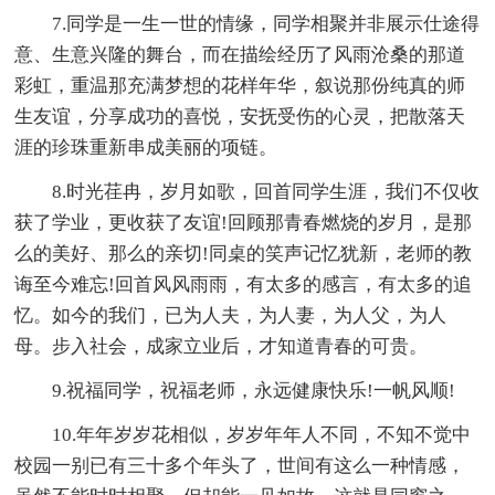
7.同学是一生一世的情缘，同学相聚并非展示仕途得
意、生意兴隆的舞台，而在描绘经历了风雨沧桑的那道
彩虹，重温那充满梦想的花样年华，叙说那份纯真的师
生友谊，分享成功的喜悦，安抚受伤的心灵，把散落天
涯的珍珠重新串成美丽的项链。
8.时光荏冉，岁月如歌，回首同学生涯，我们不仅收
获了学业，更收获了友谊!回顾那青春燃烧的岁月，是那
么的美好、那么的亲切!同桌的笑声记忆犹新，老师的教
诲至今难忘!回首风风雨雨，有太多的感言，有太多的追
忆。如今的我们，已为人夫，为人妻，为人父，为人
母。步入社会，成家立业后，才知道青春的可贵。
9.祝福同学，祝福老师，永远健康快乐!一帆风顺!
10.年年岁岁花相似，岁岁年年人不同，不知不觉中
校园一别已有三十多个年头了，世间有这么一种情感，