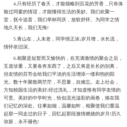
4.只有经历了春天，才能领略到百花的芳香，只有体
验过同窗的情谊，才能懂得生活的美妙。我们欢聚一
堂，抚今追昔，我们举杯同庆，放歌舒怀。为同学之情
地久天长，我们无悔!
5.青山在，人未老，同学情正浓;岁月增，水长流，
情怀依旧深。
6.相聚是短暂而又愉快的，在充满激情的聚会之后，
互道珍重，又要各奔东西了，之后又将是长长的别离，
但友情的芬芳会给我们平淡的生活增添一缕和煦的阳
光。数十年聚散两茫茫，不思量，自难忘。走上社会，
方知校园生活的美好;经过洗礼，才知道惟有同学友情的
可贵。美好的中学时光，恰似流光溢彩的画卷，烙在我
们记忆的深处。往事如烟，温馨如昨，相聚使我们重温
起那一同走过的日子，回忆起那段激情燃烧的岁月!历久
弥新，永不褪色!