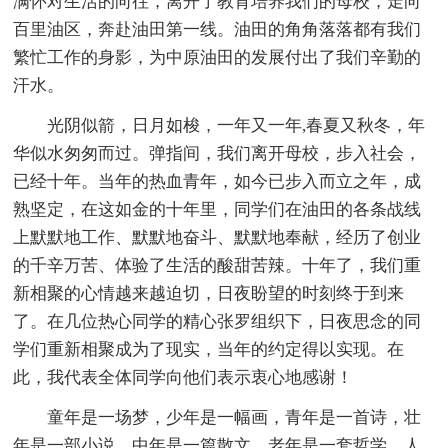
满怀对生活的向往，离开了教育培养我们的母校，走向
百里油区，奔赴油田第一线。油田的角角落落都有我们
繁忙工作的身影，为中原油田的发展付出了我们辛勤的
汗水。
光阴似箭，日月如梭，一年又一年,春夏又秋冬，年
华似水匆匆而过。弹指间，我们离开母校，步入社会，
已经十年。当年的热血青年，如今已步入而立之年，成
熟坚定，在这如金的十年里，同学们在油田的各条战线
上默默地工作、默默地奋斗、默默地奉献，经历了创业
的千辛万苦、体验了生活的酸甜苦辣。十年了，我们重
新相聚的心情越来越迫切，日夜盼望的时刻终于到来
了。在几位热心同学的精心张罗组织下，日夜思念的同
学们重新相聚成为了现实，当年的约定得以实现。在
此，我代表全体同学向他们表示衷心地感谢！
童年是一场梦，少年是一幅画，青年是一首诗，壮
年是一部小说，中年是一篇散文，老年是一套哲学，人