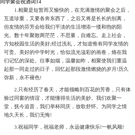
同学聚会祝酒词14
1.相聚是短暂而又愉快的，在充满激情的聚会之后，
互道珍重，又要各奔东西了，之后又将是长长的别离，
但友情的芬芳会给我们平淡的生活增添一缕和煦的阳
光。数十年聚散两茫茫，不思量，自难忘。走上社会，
方知校园生活的美好;经过洗礼，才知道惟有同学友情的
可贵。美好的中学时光，恰似流光溢彩的画卷，烙在我
们记忆的深处。往事如烟，温馨如昨，相聚使我们重温
起那一同走过的日子，回忆起那段激情燃烧的岁月!历久
弥新，永不褪色!
2.只有经历了春天，才能领略到百花的芳香，只有体
验过同窗的情谊，才能懂得生活的美妙。我们欢聚一
堂，抚今追昔，我们举杯同庆，放歌舒怀。为同学之情
地久天长，我们无悔!
3.祝福同学，祝福老师，永远健康快乐!一帆风顺!