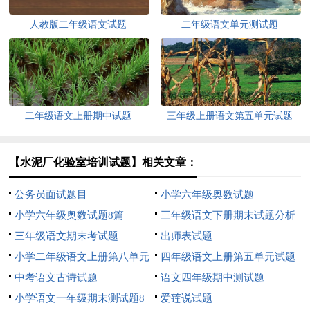
人教版二年级语文试题
二年级语文单元测试题
二年级语文上册期中试题
三年级上册语文第五单元试题
【水泥厂化验室培训试题】相关文章：
公务员面试题目
小学六年级奥数试题
小学六年级奥数试题8篇
三年级语文下册期末试题分析
三年级语文期末考试题
出师表试题
小学二年级语文上册第八单元
四年级语文上册第五单元试题
试题
中考语文古诗试题
语文四年级期中测试题
小学语文一年级期末测试题8
爱莲说试题