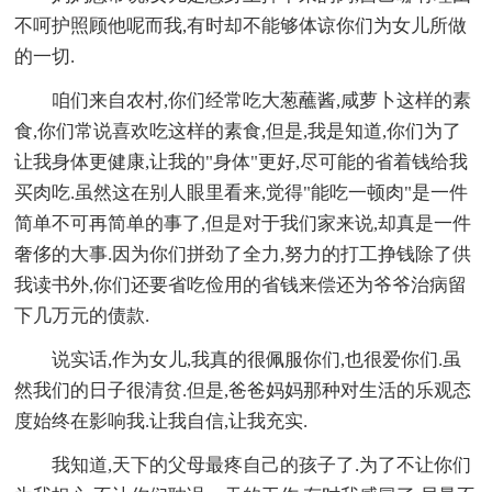
不呵护照顾他呢而我,有时却不能够体谅你们为女儿所做
的一切.
咱们来自农村,你们经常吃大葱蘸酱,咸萝卜这样的素
食,你们常说喜欢吃这样的素食,但是,我是知道,你们为了
让我身体更健康,让我的"身体"更好,尽可能的省着钱给我
买肉吃.虽然这在别人眼里看来,觉得"能吃一顿肉"是一件
简单不可再简单的事了,但是对于我们家来说,却真是一件
奢侈的大事.因为你们拼劲了全力,努力的打工挣钱除了供
我读书外,你们还要省吃俭用的省钱来偿还为爷爷治病留
下几万元的债款.
说实话,作为女儿,我真的很佩服你们,也很爱你们.虽
然我们的日子很清贫.但是,爸爸妈妈那种对生活的乐观态
度始终在影响我.让我自信,让我充实.
我知道,天下的父母最疼自己的孩子了.为了不让你们