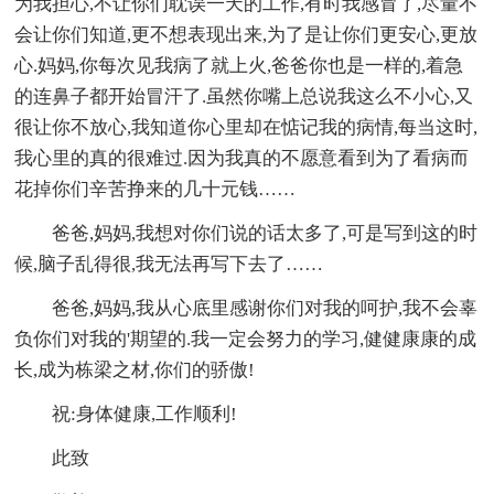
为我担心,不让你们耽误一天的工作,有时我感冒了,尽量不
会让你们知道,更不想表现出来,为了是让你们更安心,更放
心.妈妈,你每次见我病了就上火,爸爸你也是一样的,着急
的连鼻子都开始冒汗了.虽然你嘴上总说我这么不小心,又
很让你不放心,我知道你心里却在惦记我的病情,每当这时,
我心里的真的很难过.因为我真的不愿意看到为了看病而
花掉你们辛苦挣来的几十元钱……
爸爸,妈妈,我想对你们说的话太多了,可是写到这的时
候,脑子乱得很,我无法再写下去了……
爸爸,妈妈,我从心底里感谢你们对我的呵护,我不会辜
负你们对我的'期望的.我一定会努力的学习,健健康康的成
长,成为栋梁之材,你们的骄傲!
祝:身体健康,工作顺利!
此致