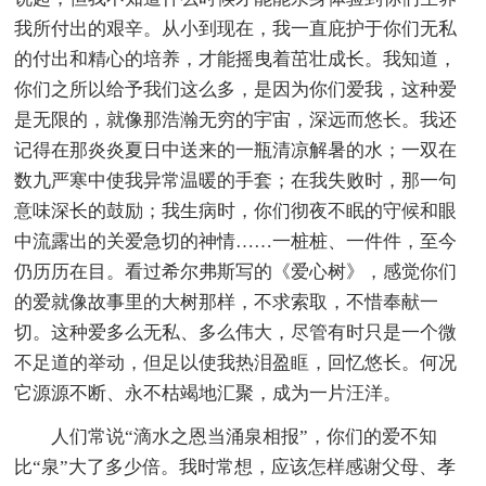
我所付出的艰辛。从小到现在，我一直庇护于你们无私
的付出和精心的培养，才能摇曳着茁壮成长。我知道，
你们之所以给予我们这么多，是因为你们爱我，这种爱
是无限的，就像那浩瀚无穷的宇宙，深远而悠长。我还
记得在那炎炎夏日中送来的一瓶清凉解暑的水；一双在
数九严寒中使我异常温暖的手套；在我失败时，那一句
意味深长的鼓励；我生病时，你们彻夜不眠的守候和眼
中流露出的关爱急切的神情……一桩桩、一件件，至今
仍历历在目。看过希尔弗斯写的《爱心树》，感觉你们
的爱就像故事里的大树那样，不求索取，不惜奉献一
切。这种爱多么无私、多么伟大，尽管有时只是一个微
不足道的举动，但足以使我热泪盈眶，回忆悠长。何况
它源源不断、永不枯竭地汇聚，成为一片汪洋。
人们常说“滴水之恩当涌泉相报”，你们的爱不知
比“泉”大了多少倍。我时常想，应该怎样感谢父母、孝