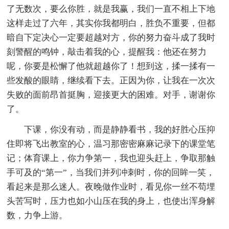
了无数次，要么你胜，就是我赢，我们一直不相上下地
这样走过了六年，其实你我都明白，胜负不重要，但都
暗自下定决心一定要超越对方，你的努力奋斗成了我时
刻警醒的鸣钟，敲击着我的心，提醒我：他还在努力
呢，你要是松懈了他就超越你了！想到这，揉一揉有一
些发酸的眼睛，继续看下去。正因为你，让我在一次次
失败的面前昂首挺胸，迎接更大的困难。对手，谢谢你
了。
下课，你没有动，而是静静看书，我的好胜心压抑
住即将飞出教室的心，温习那密密麻麻记录下的课堂笔
记；体育课上，你力争第一，我也迎头赶上，争取那触
手可及的“第一”，当我们并列冲刺时，你的回眸一笑，
看起来是那么迷人。夜晚做作业时，看见你一丝不苟埋
头苦写时，压力也如小山压在我的身上，也使出浑身解
数，力争上游。