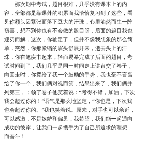
那次期中考试，题目很难，几乎没有课本上的内
容，全部都是靠课外的积累而我恰恰复习到了这些，看
见你额头因紧张而落下豆大的汗珠，心里油然而生一阵
窃喜，想不到你也有不会做的题目呀，后面的题目我也
迎刃而解，这次，你输定了，但并不像我想象的那么简
单，突然，你那紧缩的眉头舒展开来，逝去头上的汗
珠，你奋笔疾书起来，轻而易举完成了后面的题目，考
试时间到了，我们几乎是同一时间走上讲台交了卷子，
向回走时，你竟给了我一个鼓励的手势，我也毫不吝啬
给了你一个，我们俩对视而笑，结果出来了，我们俩并
列第三，；领了卷子他笑着说：“考得不错，加油，下次
我会超过你的！”语气是那么地坚定，“你也是，下次我
也会超过你的。”我也笑着说。原来，对手也可以亲近，
可以感激，不是嫉妒和偏见，我希望，我们能一起通向
成功的彼岸，让我们一起携手为了自己所追求的理想，
而奋斗！