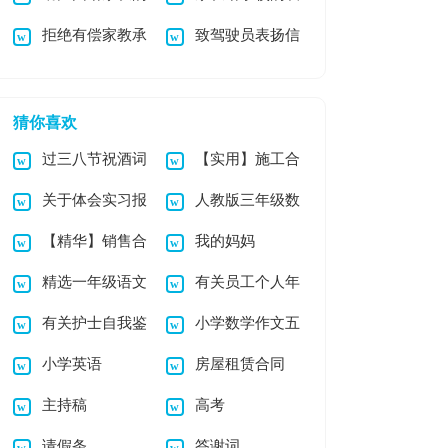
拒绝有偿家教承
致驾驶员表扬信
表扬信合集八篇
扬信
诺书
猜你喜欢
过三八节祝酒词
【实用】施工合
关于体会实习报
人教版三年级数
（精选5篇）
同汇总九篇
【精华】销售合
我的妈妈
告8篇
学下册《小数加减
精选一年级语文
有关员工个人年
同合集9篇
法》教学反思
有关护士自我鉴
小学数学作文五
教学总结范文锦集六
终总结范文锦集5篇
小学英语
房屋租赁合同
定模板集锦五篇
篇
篇
主持稿
高考
请假条
答谢词