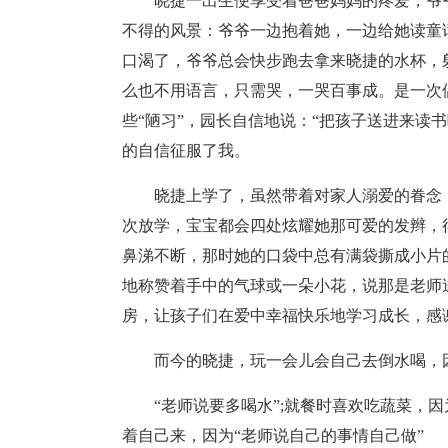
晓捷一出生便享受着爸爸妈妈的疼爱，爷爷
不得的风景：爷爷一边抱着她，一边给她读童
口渴了，爷爷总会快步跑去拿来晓捷的水杯，
么也不用语言，只需哭，一哭百事成。是一次
些“陋习”，园长自信地说：“把孩子送进来读
的自信征服了我。
晓捷上学了，虽然带着对家人溺爱的眷念
次放学，宝宝都会四处炫耀她那可爱的发辫，
鼻涕不断，那时她的口袋中总有满袋撕成小片
地称赞着手中的气球或一朵小花，说那是老师
房，让孩子们在爱中幸福快乐地学习成长，感
而今的晓捷，玩一会儿会自己去倒水喝，
“老师说要多喝水”;就餐时喜欢吃蔬菜，因
着自己来，因为“老师说自己的事情自己做”