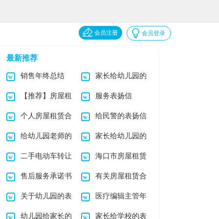
会员注册
会员登录
最新推荐
销售年终总结
家长给幼儿园的
【推荐】房屋租
服务表扬信
(合集15篇)
表扬信范文集锦5篇
个人房屋租赁合
给民警的表扬信
赁合同模板汇编五篇
给幼儿园老师的
家长给幼儿园的
同范本15篇
14篇
二手电动车转让
海口市房屋租赁
表扬信范文合集七篇
表扬信范文集锦八篇
售后服务承诺书
有关房屋租赁合
协议书
合同
关于幼儿园的表
医疗编辑主管年
15篇
同模板集合四篇
幼儿园给家长的
家长给学校的表
扬信汇总十篇
终总结