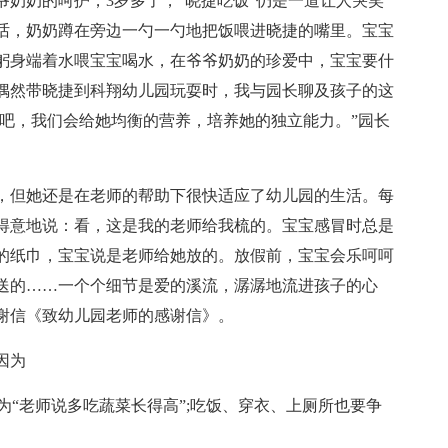
奶奶的呵护，3岁多了，“晓捷吃饭”仍是一道让人哭笑
话，奶奶蹲在旁边一勺一勺地把饭喂进晓捷的嘴里。宝宝
躬身端着水喂宝宝喝水，在爷爷奶奶的珍爱中，宝宝要什
偶然带晓捷到科翔幼儿园玩耍时，我与园长聊及孩子的这
书吧，我们会给她均衡的营养，培养她的独立能力。”园长
，但她还是在老师的帮助下很快适应了幼儿园的生活。每
得意地说：看，这是我的老师给我梳的。宝宝感冒时总是
的纸巾，宝宝说是老师给她放的。放假前，宝宝会乐呵呵
送的……一个个细节是爱的溪流，潺潺地流进孩子的心
谢信《致幼儿园老师的感谢信》。
因为
为“老师说多吃蔬菜长得高”;吃饭、穿衣、上厕所也要争