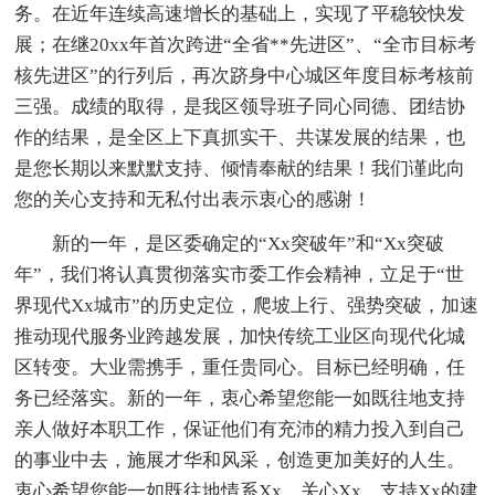
务。在近年连续高速增长的基础上，实现了平稳较快发
展；在继20xx年首次跨进“全省**先进区”、“全市目标考
核先进区”的行列后，再次跻身中心城区年度目标考核前
三强。成绩的取得，是我区领导班子同心同德、团结协
作的结果，是全区上下真抓实干、共谋发展的结果，也
是您长期以来默默支持、倾情奉献的结果！我们谨此向
您的关心支持和无私付出表示衷心的感谢！
新的一年，是区委确定的“Xx突破年”和“Xx突破
年”，我们将认真贯彻落实市委工作会精神，立足于“世
界现代Xx城市”的历史定位，爬坡上行、强势突破，加速
推动现代服务业跨越发展，加快传统工业区向现代化城
区转变。大业需携手，重任贵同心。目标已经明确，任
务已经落实。新的一年，衷心希望您能一如既往地支持
亲人做好本职工作，保证他们有充沛的精力投入到自己
的事业中去，施展才华和风采，创造更加美好的人生。
衷心希望您能一如既往地情系Xx、关心Xx、支持Xx的建