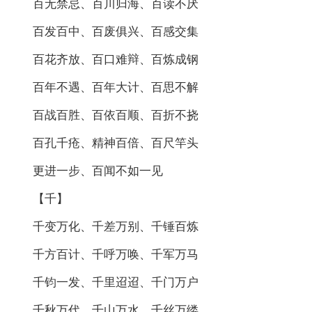
百无禁忌、百川归海、百读不厌
百发百中、百废俱兴、百感交集
百花齐放、百口难辩、百炼成钢
百年不遇、百年大计、百思不解
百战百胜、百依百顺、百折不挠
百孔千疮、精神百倍、百尺竿头
更进一步、百闻不如一见
【千】
千变万化、千差万别、千锤百炼
千方百计、千呼万唤、千军万马
千钧一发、千里迢迢、千门万户
千秋万代、千山万水、千丝万缕