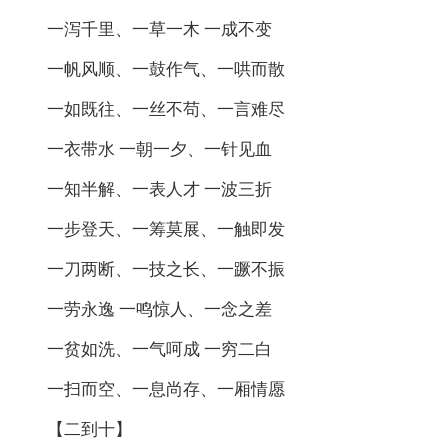
一泻千里、一草一木 一成不变
一帆风顺、一鼓作气、一哄而散
一如既往、一丝不苟、一言难尽
一衣带水 一朝一夕、一针见血
一知半解、一表人才 一波三折
一步登天、一筹莫展、一触即发
一刀两断、一技之长、一蹶不振
一劳永逸 一鸣惊人、一念之差
一贫如洗、一气呵成 一穷二白
一扫而空、一息尚存、一厢情愿
【二到十】