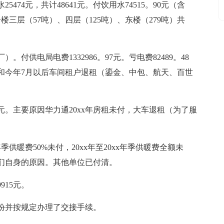
5474元，共计48641元。付饮用水74515。90元（含
综合楼三层（57吨）、四层（125吨）、东楼（279吨）共
）。付供电局电费1332986。97元。亏电费82489。48
和今年7月以后车间租户退租（鎏金、中包、航天、百世
2352元。主要原因华力通20xx年房租未付，大车退租（为了服
年季供暖费50%未付，20xx年至20xx年季供暖费全额未
们自身的原因。其他单位已付清。
915元。
4份并按规定办理了交接手续。