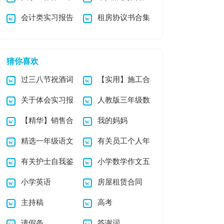
会计类实习报告
租房协议书合集
范文集锦十篇
编15篇
模板合集5篇
15篇
猜你喜欢
过三八节祝酒词
【实用】施工合
关于体会实习报
人教版三年级数
（精选5篇）
同汇总九篇
【精华】销售合
我的妈妈
告8篇
学下册《小数加减
精选一年级语文
有关员工个人年
同合集9篇
法》教学反思
有关护士自我鉴
小学数学作文五
教学总结范文锦集六
终总结范文锦集5篇
小学英语
房屋租赁合同
定模板集锦五篇
篇
篇
主持稿
高考
请假条
答谢词