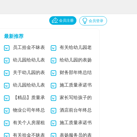
会员注册
会员登录
最新推荐
员工拾金不昧表
有关给幼儿园老
幼儿园给幼儿表
给幼儿园的表扬
扬信范文六篇
师表扬信四篇
关于幼儿园的表
财务部年终总结
扬信汇编十篇
信范文集锦10篇
幼儿园给幼儿表
施工质量承诺书
扬信汇总七篇
【精品】质量承
家长写给孩子的
扬信范文集合7篇
合集7篇
物业公司年终总
酒店前台年终总
诺书范文5篇
表扬信范文集锦6篇
有关个人房屋租
施工质量承诺书
结
结5篇
有关拾金不昧表
表扬服务员的表
赁合同3篇
模板6篇