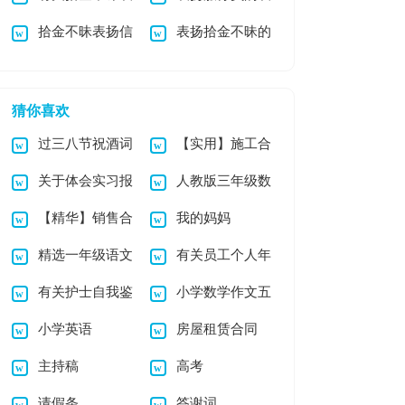
拾金不昧表扬信
表扬拾金不昧的
扬信汇总5篇
扬信模板合集5篇
范文集合9篇
表扬信范文八篇
猜你喜欢
过三八节祝酒词
【实用】施工合
关于体会实习报
人教版三年级数
（精选5篇）
同汇总九篇
【精华】销售合
我的妈妈
告8篇
学下册《小数加减
精选一年级语文
有关员工个人年
同合集9篇
法》教学反思
有关护士自我鉴
小学数学作文五
教学总结范文锦集六
终总结范文锦集5篇
小学英语
房屋租赁合同
定模板集锦五篇
篇
篇
主持稿
高考
请假条
答谢词