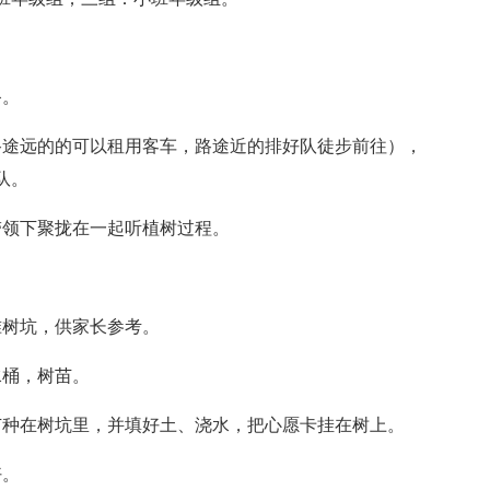
备。
路途远的的可以租用客车，路途近的排好队徒步前往），
队。
带领下聚拢在一起听植树过程。
准树坑，供家长参考。
水桶，树苗。
苗种在树坑里，并填好土、浇水，把心愿卡挂在树上。
好。