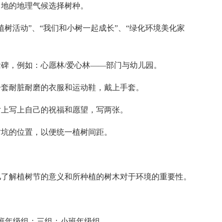
当地的地理气候选择树种。
植树活动”、“我们和小树一起成长”、“绿化环境美化家
念碑，例如：心愿林/爱心林——部门与幼儿园。
一套耐脏耐磨的衣服和运动鞋，戴上手套。
片上写上自己的祝福和愿望，写两张。
树坑的位置，以便统一植树间距。
儿了解植树节的意义和所种植的树木对于环境的重要性。
班年级组；三组：小班年级组。