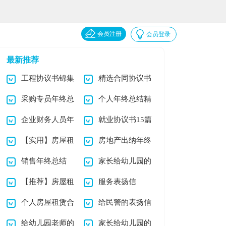
会员注册
会员登录
最新推荐
工程协议书锦集
精选合同协议书
采购专员年终总
个人年终总结精
9篇
集锦五篇
企业财务人员年
就业协议书15篇
结
选15篇
【实用】房屋租
房地产出纳年终
终总结
销售年终总结
家长给幼儿园的
赁合同模板集合9篇
总结
【推荐】房屋租
服务表扬信
(合集15篇)
表扬信范文集锦5篇
个人房屋租赁合
给民警的表扬信
赁合同模板汇编五篇
给幼儿园老师的
家长给幼儿园的
同范本15篇
14篇