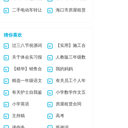
二手电动车转让
海口市房屋租赁
表扬信范文合集七篇
表扬信范文集锦八篇
协议书
合同
猜你喜欢
过三八节祝酒词
【实用】施工合
关于体会实习报
人教版三年级数
（精选5篇）
同汇总九篇
【精华】销售合
我的妈妈
告8篇
学下册《小数加减
精选一年级语文
有关员工个人年
同合集9篇
法》教学反思
有关护士自我鉴
小学数学作文五
教学总结范文锦集六
终总结范文锦集5篇
小学英语
房屋租赁合同
定模板集锦五篇
篇
篇
主持稿
高考
请假条
答谢词