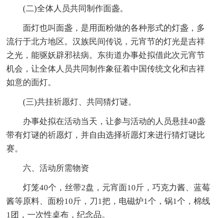
(二)全体人员共同制作面盏。
面灯也叫面盏，是用面粉做的各种形式的灯盏，多
流行于北方地区。汉族民间传说，元宵节的灯光是吉祥
之光，能驱妖辟邪祛病。东街道办事处拟借此次元宵节
机会，让全体人员共同制作象征着中国传统文化和吉祥
如意的面灯。
(三)共挂祈愿灯、共同猜灯谜。
办事处拟在活动当天，让参与活动的人员悬挂40盏
带有灯谜的祈愿灯，并自由选择祈愿灯来进行猜灯谜比
赛。
六、活动所需物资
灯笼40个，丝带2盘，元宵面10斤，巧克力酱、蓝莓
酱等原料、面粉10斤，刀1把，电磁炉1个，锅1个，棉线
1团，一次性桌布，纪念品。