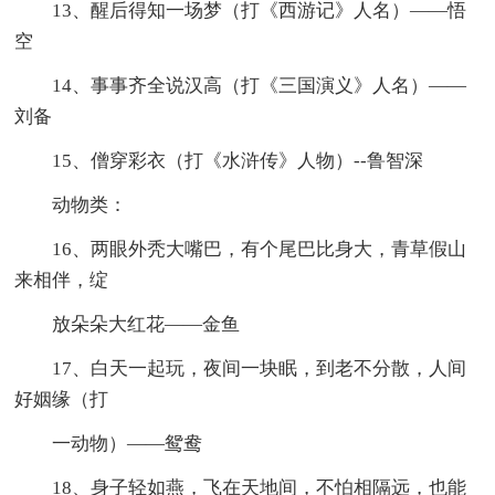
13、醒后得知一场梦（打《西游记》人名）——悟
空
14、事事齐全说汉高（打《三国演义》人名）——
刘备
15、僧穿彩衣（打《水浒传》人物）--鲁智深
动物类：
16、两眼外秃大嘴巴，有个尾巴比身大，青草假山
来相伴，绽
放朵朵大红花——金鱼
17、白天一起玩，夜间一块眠，到老不分散，人间
好姻缘（打
一动物）——鸳鸯
18、身子轻如燕，飞在天地间，不怕相隔远，也能