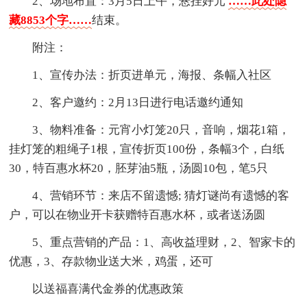
2、场地布置：3月5日上午，悬挂好元
……此处隐
藏8853个字……
结束。
附注：
1、宣传办法：折页进单元，海报、条幅入社区
2、客户邀约：2月13日进行电话邀约通知
3、物料准备：元宵小灯笼20只，音响，烟花1箱，
挂灯笼的粗绳子1根，宣传折页100份，条幅3个，白纸
30，特百惠水杯20，胚芽油5瓶，汤圆10包，笔5只
4、营销环节：来店不留遗憾; 猜灯谜尚有遗憾的客
户，可以在物业开卡获赠特百惠水杯，或者送汤圆
5、重点营销的产品：1、高收益理财，2、智家卡的
优惠，3、存款物业送大米，鸡蛋，还可
以送福喜满代金券的优惠政策