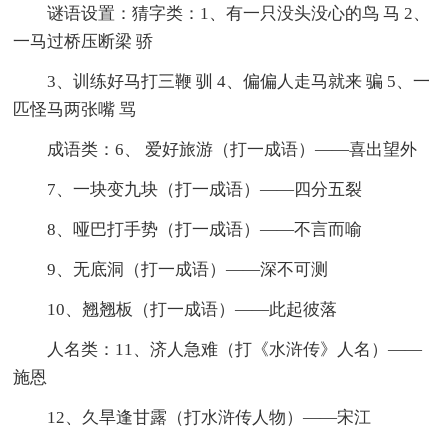
谜语设置：猜字类：1、有一只没头没心的鸟 马 2、
一马过桥压断梁 骄
3、训练好马打三鞭 驯 4、偏偏人走马就来 骗 5、一
匹怪马两张嘴 骂
成语类：6、 爱好旅游（打一成语）——喜出望外
7、一块变九块（打一成语）——四分五裂
8、哑巴打手势（打一成语）——不言而喻
9、无底洞（打一成语）——深不可测
10、翘翘板（打一成语）——此起彼落
人名类：11、济人急难（打《水浒传》人名）——
施恩
12、久旱逢甘露（打水浒传人物）——宋江