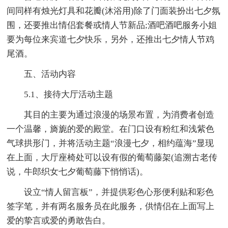
间同样有烛光灯具和花瓣(沐浴用)除了门面装扮出七夕氛
围，还要推出情侣套餐或情人节新品;酒吧酒吧服务小姐
要为每位来宾道七夕快乐，另外，还推出七夕情人节鸡
尾酒。
五、活动内容
5.1、接待大厅活动主题
其目的主要为通过浪漫的场景布置，为消费者创造
一个温馨，旖旎的爱的殿堂。在门口设有粉红和浅紫色
气球拱形门，并将活动主题“浪漫七夕，相约蕴海”显现
在上面，大厅座椅处可以设有假的葡萄藤架(追溯古老传
说，牛郎织女七夕葡萄藤下悄悄话)。
设立“情人留言板”，并提供彩色心形便利贴和彩色
签字笔，并有两名服务员在此服务，供情侣在上面写上
爱的挚言或爱的勇敢告白。