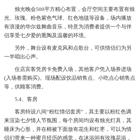
烛光晚会500平方精心布置，会厅空间主要布置有烛
光、玫瑰、粉色紫色气球、红色地毯等设备，场内播放
有浪漫的华尔兹舞曲音乐，特意为消费者提供一个与伴
侣享受七夕爱的熏陶及温馨的环境。
另外，舞台设有麦克风和点歌台，可供情侣们为另
一半唱出心声。
住店宾客凭房卡免费入场，其他客户凭入场券进场
(入场卷需购买)。现场配设饮品销售点、小吃点心销售点
等，供顾客消费。
5.4、客房
客房特设八间“粉红情侣套房”，其主要以粉红色调
来渲染七夕情人节氛围，每个房间均设有烛光灯具，其
睡床为心形，并在棉被下面放有花生和红枣，可以为情
侣们带来一种蜜月经历的感觉，在沐浴间有玫瑰花浴，