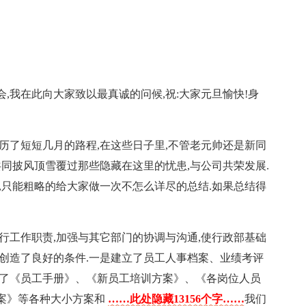
,我在此向大家致以最真诚的问候,祝:大家元旦愉快!身
历了短短几月的路程,在这些日子里,不管老元帅还是新同
共同披风顶雪覆过那些隐藏在这里的忧患,与公司共荣发展.
,只能粗略的给大家做一次不怎么详尽的总结.如果总结得
行工作职责,加强与其它部门的协调与沟通,使行政部基础
创造了良好的条件.一是建立了员工人事档案、业绩考评
台了《员工手册》、《新员工培训方案》、《各岗位人员
案》等各种大小方案和
……此处隐藏13156个字……
我们