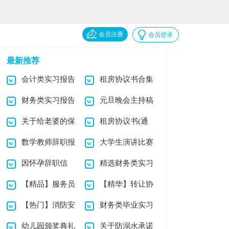
会员注册
会员登录
最新推荐
会计类实习报告
租房协议书合集
财务类实习报告
元旦晚会主持稿
模板合集5篇
15篇
关于给老婆的保
租房协议书(通
模板合集9篇
(15篇)
数学教师辞职报
大学生演讲比赛
证书范文锦集七篇
用15篇)
因怀孕辞职信
精选财务类实习
告
主持稿
【精品】服务员
【精华】转让协
报告合集五篇
【热门】消防安
财务类毕业实习
酒店辞职报告4篇
议书锦集九篇
幼儿园颁奖典礼
关于防溺水承诺
全承诺书3篇
报告集合五篇