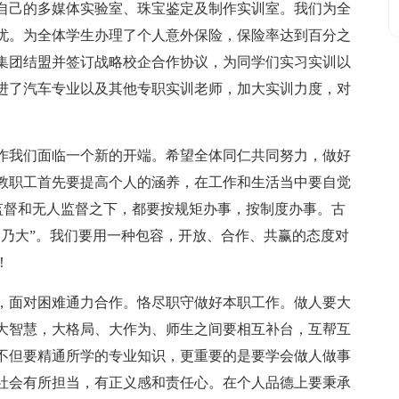
自己的多媒体实验室、珠宝鉴定及制作实训室。我们为全
忧。为全体学生办理了个人意外保险，保险率达到百分之
育集团结盟并签订战略校企合作协议，为同学们实习实训以
进了汽车专业以及其他专职实训老师，加大实训力度，对
。
的工作我们面临一个新的开端。希望全体同仁共同努力，做好
体教职工首先要提高个人的涵养，在工作和生活当中要自觉
监督和无人监督之下，都要按规矩办事，按制度办事。古
容乃大”。我们要用一种包容，开放、合作、共赢的态度对
！
，面对困难通力合作。恪尽职守做好本职工作。做人要大
大智慧，大格局、大作为、师生之间要相互补台，互帮互
不但要精通所学的专业知识，更重要的是要学会做人做事
社会有所担当，有正义感和责任心。在个人品德上要秉承