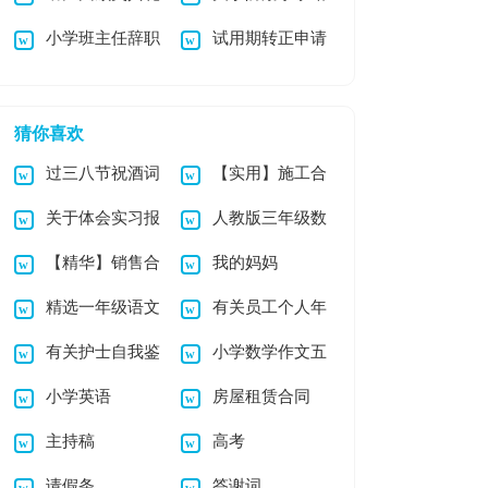
小学班主任辞职
试用期转正申请
主持稿
书集锦6篇
报告汇编10篇
(15篇)
猜你喜欢
过三八节祝酒词
【实用】施工合
关于体会实习报
人教版三年级数
（精选5篇）
同汇总九篇
【精华】销售合
我的妈妈
告8篇
学下册《小数加减
精选一年级语文
有关员工个人年
同合集9篇
法》教学反思
有关护士自我鉴
小学数学作文五
教学总结范文锦集六
终总结范文锦集5篇
小学英语
房屋租赁合同
定模板集锦五篇
篇
篇
主持稿
高考
请假条
答谢词