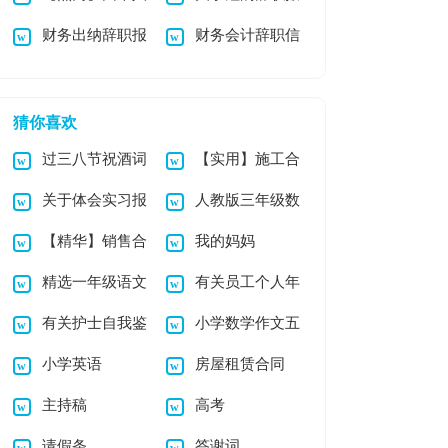
财务出纳辞职报
财务会计辞职信
原因的辞职报告四篇
告模板汇编9篇
告
12篇
猜你喜欢
过三八节祝酒词
【实用】施工合
关于体会实习报
人教版三年级数
（精选5篇）
同汇总九篇
【精华】销售合
我的妈妈
告8篇
学下册《小数加减
精选一年级语文
有关员工个人年
同合集9篇
法》教学反思
有关护士自我鉴
小学数学作文五
教学总结范文锦集六
终总结范文锦集5篇
小学英语
房屋租赁合同
定模板集锦五篇
篇
篇
主持稿
高考
请假条
答谢词