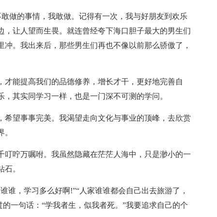
子不敢做的事情，我敢做。记得有一次，我与好朋友到欢乐
边，让人望而生畏。就连曾经夸下海口胆子最大的男生们
里冲。我出来后，那些男生们再也不像以前那么骄傲了，
，才能提高我们的品德修养，增长才干，更好地完善自
乐，其实同学习一样，也是一门深不可测的学问。
，希望事事完美。我渴望走向文化与事业的顶峰，去欣赏
界。
千叮咛万嘱咐。我虽然隐藏在茫茫人海中，只是渺小的一
钻石。
谁谁，学习多么好啊!”“人家谁谁都会自己出去旅游了，
过的一句话：“学我者生，似我者死。”我要追求自己的个