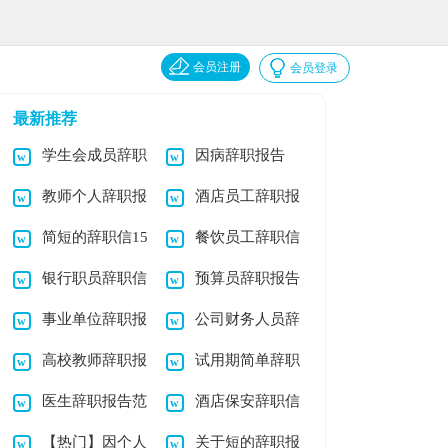
会员注册
会员登录
最新推荐
学生会成员辞职
因病辞职报告
教师个人辞职报
酒店员工辞职报
信
简短的辞职信15
餐饮员工辞职信
告(15篇)
告汇编15篇
银行职员辞职信
预算员辞职报告
篇
事业单位辞职报
公司财务人员辞
汇编七篇
高校教师辞职报
试用期简单辞职
告15篇
职报告
医生辞职报告范
酒店保安辞职信
告15篇
报告
【热门】因个人
关于短的辞职报
文