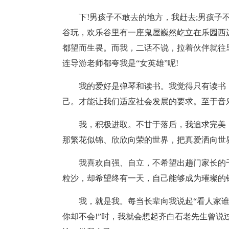
下!男孩子不敢去的地方，我赶去;男孩
谷玩，欢乐谷里有一座鬼屋巍然屹立在乐园西
都望而生畏。而我，二话不说，拉着伙伴就往
连导游老师都夸我是“女英雄”呢!
我的爱好是弹琴和读书。我觉得只有读书
己。才能让我们适应社会发展的要求。至于音
我，积极进取。不甘于落后，我追求完美
那繁花似锦、欣欣向荣的世界，把真爱洒向世
我喜欢自强、自立，不希望出趟门家长的
粒沙，却希望终有一天，自己能够成为璀璨的
我，就是我。每当长辈向我说起“看人家谁
你却不会!”时，我就会想起齐白石老先生曾说