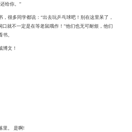
还给你。”
书，很多同学都说：“出去玩乒乓球吧！别在这里呆了，
洞口就不一定是在等老鼠哦作！”他们也无可耐烦，他们
看书。
戴博文！
里。 是啊!