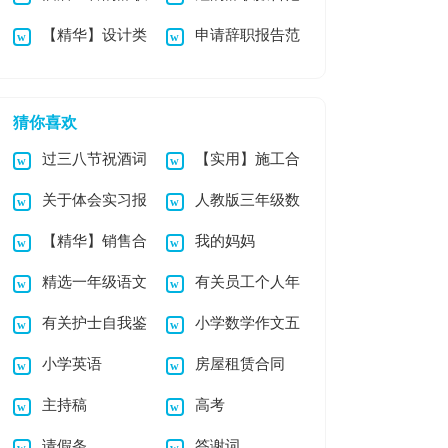
【精华】设计类
申请辞职报告范
报告汇编九篇
文集锦8篇
实习报告集锦6篇
文合集七篇
猜你喜欢
过三八节祝酒词
【实用】施工合
关于体会实习报
人教版三年级数
（精选5篇）
同汇总九篇
【精华】销售合
我的妈妈
告8篇
学下册《小数加减
精选一年级语文
有关员工个人年
同合集9篇
法》教学反思
有关护士自我鉴
小学数学作文五
教学总结范文锦集六
终总结范文锦集5篇
小学英语
房屋租赁合同
定模板集锦五篇
篇
篇
主持稿
高考
请假条
答谢词