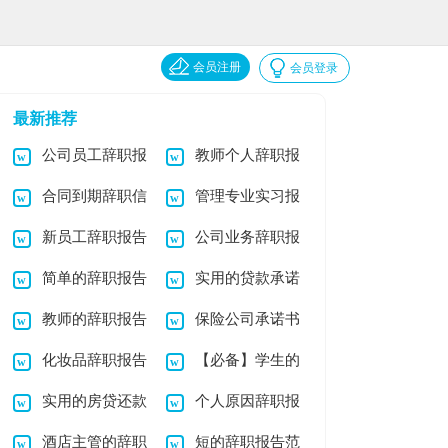
会员注册
会员登录
最新推荐
公司员工辞职报
教师个人辞职报
合同到期辞职信
管理专业实习报
告(通用15篇)
告15篇
新员工辞职报告
公司业务辞职报
告模板合集6篇
简单的辞职报告
实用的贷款承诺
15篇
告
教师的辞职报告
保险公司承诺书
15篇
书合集6篇
化妆品辞职报告
【必备】学生的
汇编8篇
实用的房贷还款
个人原因辞职报
实习报告集合9篇
酒店主管的辞职
短的辞职报告范
承诺书3篇
告通用15篇