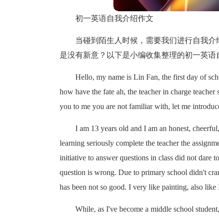
初一英语自我介绍作文
当碰到陌生人时候，需要我们进行自我介
是没有新意？以下是小编收集整理的初一英语
Hello, my name is Lin Fan, the first day of sch
how have the fate ah, the teacher in charge teacher 
you to me you are not familiar with, let me introduc
I am 13 years old and I am an honest, cheerful
learning seriously complete the teacher the assignme
initiative to answer questions in class did not dare
question is wrong. Due to primary school didn't cra
has been not so good. I very like painting, also like
While, as I've become a middle school student, 