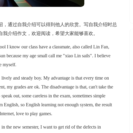
绍，通过自我介绍可以得到他人的欣赏。写自我介绍时总
自我介绍作文，欢迎阅读，希望大家能够喜欢。
ool I know our class have a classmate, also called Lin Fan,
sun because my age small call me "xiao Lin sails". I believe
e myself.
, lively and steady boy. My advantage is that every time on
nt, my grades are ok. The disadvantage is that, can't take the
 to speak out, some careless in the exam, sometimes simple
m English, so English learning not enough system, the result
 Internet, love to play games.
in the new semester, I want to get rid of the defects in