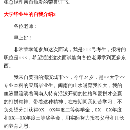
张总经理亲自颁发的荣誉证书。
大学毕业生的自我介绍3
各位老师：
早上好！
非常荣幸能参加这次面试，我是×××号考生，报考的
职位是×××，希望通过这次面试能向各位老师学到更多东
西。
我来自美丽的海滨城市××，今年24岁，是××大学××
专业本科的应届毕业生。闽南的山水哺育我长大，我的
血液里流淌着闽南人特有活泼开朗的性格和爱拼才会赢
的打拼精神。带着这种精神，在校期间我刻苦学习，不
负众望分别获得0X—0X年度二等奖学金，0X—0X年度
和0X—0X年度三等奖学金，用实际努力报答父母和师长
的养育之恩。